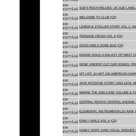
ERI
SUE'S ROCK'N'BLUES: UK SUE LABEL
ESITTÃJIÃ
ERI
WELCOME TO CLUB (CD)
ESITTÃJIÃ
ERI
LEIBER & STOLLER STORY VOL 1: HA
ESITTÃJIÃ
ERI
TEENAGE CRUSH VOL 4 (CD)
ESITTÃJIÃ
ERI
GOOD GIRLS GONE BAD (CD)
ESITTÃJIÃ
ERI
DIGGIN' GOLD: A GALAXY OF WEST C
ESITTÃJIÃ
ERI
GENE VINCENT CUT OUR SONGS: PRI
ESITTÃJIÃ
ERI
HIT LIST: 24 HOT 100 AMERICAN CHA
ESITTÃJIÃ
ERI
JACK NITZSCHE STORY 1963-1978: HE
ESITTÃJIÃ
ERI
WHERE THE GIRLS ARE VOLUME 6 (C
ESITTÃJIÃ
ERI
CENTRAL ROCKS! CENTRAL AVENUE S
ESITTÃJIÃ
ERI
ELEMENTAL INSTRUMENTALS!! RAW, 
ESITTÃJIÃ
ERI
EARLY GIRLS VOL 4 (CD)
ESITTÃJIÃ
ERI
HUNKY DORY: KING VOCAL GROUPS V
ESITTÃJIÃ