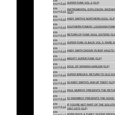
ERI
SUPER FUNK VOL 4 (2LP)
ESITTÃJIÃ
ERI
INSTRUMENTAL EXPLOSION: INCENDI
ESITTÃJIÃ
(2LP)
ERI
ANDY SMITH'S NORTHERN SOUL (2LP
ESITTÃJIÃ
ERI
SOUTHERN FUNKIN': LOUISIANA FUNK
ESITTÃJIÃ
ERI
RETURN OF FUNK SOUL SISTERS (2L
ESITTÃJIÃ
ERI
SUPER FUNK IS BACK VOL 5: RARE A
ESITTÃJIÃ
ERI
ANDY SMITH DIGGIN' IN BGP VAULTS 
ESITTÃJIÃ
ERI
MIGHTY SUPER FUNK (2LP)
ESITTÃJIÃ
ERI
SOUL OF SPANISH HARLEM (2LP)
ESITTÃJIÃ
ERI
SUPER BREAKS: RETURN TO OLD SC
ESITTÃJIÃ
ERI
DJ ANDY SMITH'S JAM UP TWIST (2LP)
ESITTÃJIÃ
ERI
PAUL MURPHY PRESENTS THE RETURN
ESITTÃJIÃ
ERI
DJ SNOWBOY PRESENTS THE GOOD F
ESITTÃJIÃ
ERI
IF YOU'RE NOT PART OF THE SOLUTIO
ESITTÃJIÃ
1967-1975 (2LP)
ERI
HORN ROCK & FUNKY GUITAR GROOVE