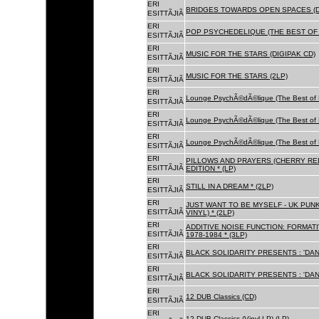
ERI
BRIDGES TOWARDS OPEN SPACES (D
ESITTÃJIÃ
ERI
POP PSYCHEDELIQUE (THE BEST OF 
ESITTÃJIÃ
ERI
MUSIC FOR THE STARS (DIGIPAK CD)
ESITTÃJIÃ
ERI
MUSIC FOR THE STARS (2LP)
ESITTÃJIÃ
ERI
Lounge PsychÃ©dÃ©lique (The Best of 
ESITTÃJIÃ
ERI
Lounge PsychÃ©dÃ©lique (The Best of 
ESITTÃJIÃ
ERI
Lounge PsychÃ©dÃ©lique (The Best of 
ESITTÃJIÃ
ERI
PILLOWS AND PRAYERS (CHERRY RED
ESITTÃJIÃ
EDITION * (LP)
ERI
STILL IN A DREAM * (2LP)
ESITTÃJIÃ
ERI
JUST WANT TO BE MYSELF - UK PUNK
ESITTÃJIÃ
VINYL) * (2LP)
ERI
ADDITIVE NOISE FUNCTION: FORMAT
ESITTÃJIÃ
1978-1984 * (3LP)
ERI
BLACK SOLIDARITY PRESENTS : 'DAN
ESITTÃJIÃ
ERI
BLACK SOLIDARITY PRESENTS : 'DAN
ESITTÃJIÃ
ERI
12 DUB Classics (CD)
ESITTÃJIÃ
ERI
12 DUB Classics (Vinyl LP) (LP)