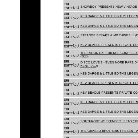
ERI
SNOWBOY PRESENTS NEW VINTAGE 
ESITTÃJIÃ
ERI
KEB DARGE & LITTLE EDITH'S LEGE
ESITTÃJIÃ
ERI
KEB DARGE & LITTLE EDITH'S LEGEN
ESITTÃJIÃ
ERI
STRANGE BREAKS & MR THINGS III (D
ESITTÃJIÃ
ERI
KEV BEADLE PRESENTS PRIVATE COL
ESITTÃJIÃ
ERI
THE DJOON EXPERIENCE COMPILED 
ESITTÃJIÃ
(2CD)
ERI
DISCO LOVE 3 - EVEN MORE RARE D
ESITTÃJIÃ
KENT (2CD)
ERI
KEB DARGE & LITTLE EDITH'S LEGEN
ESITTÃJIÃ
ERI
KEV BEADLE PRESENTS PRIVATE COL
ESITTÃJIÃ
ERI
KEV BEADLE PRESENTS PRIVATE COL
ESITTÃJIÃ
ERI
KEB DARGE & LITTLE EDITH'S LEGEN
ESITTÃJIÃ
ERI
KEB DARGE & LITTLE EDITH'S LEGEN
ESITTÃJIÃ
ERI
SOUTHPORT WEEKENDER:LEFTO (DIG
ESITTÃJIÃ
ERI
THE GRASSO BROTHERS PRESENT W
ESITTÃJIÃ
ERI