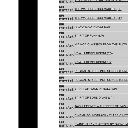
A TAXI RECORDS ANTHOLOGY VOL.1 
ESITTÃJIÃ
ERI
THE WAILERS - DUB MARLEY (CD)
ESITTÃJIÃ
ERI
THE WAILERS - DUB MARLEY (LP)
ESITTÃJIÃ
ERI
RADIOHEAD IN JAZZ (CD)
ESITTÃJIÃ
ERI
SPIRIT OF FUNK (LP)
ESITTÃJIÃ
ERI
HIP-HOP CLASSICS FROM THE FLOW 
ESITTÃJIÃ
ERI
VIVA LA REVOLUCION! (CD)
ESITTÃJIÃ
ERI
VIVA LA REVOLUCION! (LP)
ESITTÃJIÃ
ERI
REGGAE STYLE - POP SONGS TURNE
ESITTÃJIÃ
ERI
REGGAE STYLE - POP SONGS TURNE
ESITTÃJIÃ
ERI
SPIRIT OF ROCK 'N' ROLL (LP)
ESITTÃJIÃ
ERI
SPIRIT OF SOUL DIVAS (LP)
ESITTÃJIÃ
ERI
JAZZ LEGENDS â THE BEST OF JAZ
ESITTÃJIÃ
ERI
CINEMA SOUNDTRACK - CLASSIC HITS
ESITTÃJIÃ
ERI
SWING JAZZ - CLASSICS BY SWING M
ESITTÃJIÃ