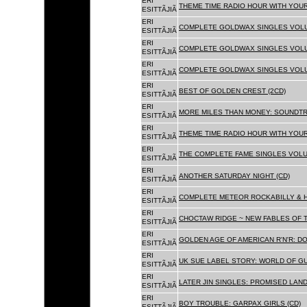
ERI
THEME TIME RADIO HOUR WITH YOUR
ESITTÃJIÃ
ERI
COMPLETE GOLDWAX SINGLES VOLUM
ESITTÃJIÃ
ERI
COMPLETE GOLDWAX SINGLES VOLUM
ESITTÃJIÃ
ERI
COMPLETE GOLDWAX SINGLES VOLUME
ESITTÃJIÃ
ERI
BEST OF GOLDEN CREST (2CD)
ESITTÃJIÃ
ERI
MORE MILES THAN MONEY: SOUNDTR
ESITTÃJIÃ
ERI
THEME TIME RADIO HOUR WITH YOUR
ESITTÃJIÃ
ERI
THE COMPLETE FAME SINGLES VOLUME 
ESITTÃJIÃ
ERI
ANOTHER SATURDAY NIGHT (CD)
ESITTÃJIÃ
ERI
COMPLETE METEOR ROCKABILLY & H
ESITTÃJIÃ
ERI
CHOCTAW RIDGE ~ NEW FABLES OF T
ESITTÃJIÃ
ERI
GOLDEN AGE OF AMERICAN R'N'R: D
ESITTÃJIÃ
ERI
UK SUE LABEL STORY: WORLD OF GU
ESITTÃJIÃ
ERI
LATER JIN SINGLES: PROMISED LAND
ESITTÃJIÃ
ERI
BOY TROUBLE: GARPAX GIRLS (CD)
ESITTÃJIÃ