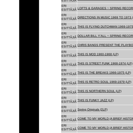
ESITTÃJIÃ
ERI
LOFTS & GARAGES ~ SPRING RECORD
ESITTÃJIÃ
ERI
DIRECTIONS IN MUSIC 1969 TO 1973 (
ESITTÃJIÃ
ERI
THIS IS FLYING DUTCHMAN 1969-1975
ESITTÃJIÃ
ERI
DOLLAR BILL Y'ALL ~ SPRING RECOR
ESITTÃJIÃ
ERI
CHRIS BANGS PRESENT THE PLAYBOX
ESITTÃJIÃ
ERI
THIS IS MOD 1960-1968 (LP)
ESITTÃJIÃ
ERI
THIS IS STREET FUNK 1968-1974 (LP)
ESITTÃJIÃ
ERI
THIS IS THE BREAKS 1966-1975 (LP)
ESITTÃJIÃ
ERI
THIS IS RETRO SOUL 1969-1979 (LP)
ESITTÃJIÃ
ERI
THIS IS NORTHERN SOUL (LP)
ESITTÃJIÃ
ERI
THIS IS FUNKY JAZZ (LP)
ESITTÃJIÃ
ERI
Spring Originals (2LP)
ESITTÃJIÃ
ERI
COME TO MY WORLD (A BRIEF HISTORY
ESITTÃJIÃ
ERI
COME TO MY WORLD (A BRIEF HISTORY
ESITTÃJIÃ