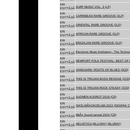
ERI
SURF MUSIC VOL. 3 (LP)
ESITTÃJIÃ
ERI
CARRIBEAN RARE GROOVE (2LP)
ESITTÃJIÃ
ERI
ORIENTAL RARE GROOVE (2LP)
ESITTÃJIÃ
ERI
AFRICAN RARE GROOVE (2LP)
ESITTÃJIÃ
ERI
BRAZILIAN RARE GROOVE (2LP)
ESITTÃJIÃ
ERI
Electronic Music Anthology - The Techn
ESITTÃJIÃ
ERI
NEWPORT FOLK FESTIVAL: BEST OF B
ESITTÃJIÃ
ERI
VANGUARD: ROOTS OF BLUES (3CD)
ESITTÃJIÃ
ERI
THIS IS TROJAN BOSS REGGAE (2CD)
ESITTÃJIÃ
ERI
THIS IS TROJAN ROCK STEADY (2CD)
ESITTÃJIÃ
ERI
SUOMEN KUOROT 2018 (CD)
ESITTÃJIÃ
ERI
ISKELMÃKOKOELMA 2022 (DIGIPAK C
ESITTÃJIÃ
ERI
MitÃ¤ Suomi tanssii 2024 (CD)
ESITTÃJIÃ
ERI
HELVETICA (BLU-RAY) (BLURAY)
ESITTÃJIÃ