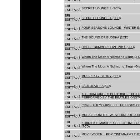
ESITTÃJIÃ
ERI
SECRET LOUNGE 3 (2CD)
ESITTÃJIÃ
ERI
SECRET LOUNGE 4 (2CD)
ESITTÃJIÃ
ERI
FOUR SEASONS LOUNGE - WINTER ED
ESITTÃJIÃ
ERI
THE SOUND OF BUDDHA (2CD)
ESITTÃJIÃ
ERI
HOUSE SUMMER LOVE 2014 (2CD)
ESITTÃJIÃ
ERI
Whom The Moon A Nightsong Sings (2 CD
ESITTÃJIÃ
ERI
Whom The Moon A Nightsong Sings (Gree
ESITTÃJIÃ
ERI
MUSIC CITY STORY (3CD)
ESITTÃJIÃ
ERI
LAULULAUTTA (CD)
ESITTÃJIÃ
ERI
THE HAMBURG REPERTOIRE - THE O
ESITTÃJIÃ
PERFORMED BY THE BEATLES ONSTAG
ERI
CONSIDER YOURSELF! THE HIGHS OF
ESITTÃJIÃ
ERI
MUSIC FROM THE WESTERNS OF JOH
ESITTÃJIÃ
ERI
KUBRICK'S MUSIC ~ SELECTIONS FR
ESITTÃJIÃ
(4CD)
ERI
MOVIE-GOER ~ POP CINEMA AND THE 
ESITTÃJIÃ