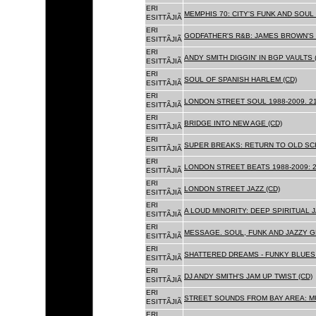
ERI
MEMPHIS 70: CITY'S FUNK AND SOUL 
ESITTÃJIÃ
ERI
GODFATHER'S R&B: JAMES BROWN'S 
ESITTÃJIÃ
ERI
ANDY SMITH DIGGIN' IN BGP VAULTS 
ESITTÃJIÃ
ERI
SOUL OF SPANISH HARLEM (CD)
ESITTÃJIÃ
ERI
LONDON STREET SOUL 1988-2009. 21
ESITTÃJIÃ
ERI
BRIDGE INTO NEW AGE (CD)
ESITTÃJIÃ
ERI
SUPER BREAKS: RETURN TO OLD SC
ESITTÃJIÃ
ERI
LONDON STREET BEATS 1988-2009: 2
ESITTÃJIÃ
ERI
LONDON STREET JAZZ (CD)
ESITTÃJIÃ
ERI
A LOUD MINORITY: DEEP SPIRITUAL 
ESITTÃJIÃ
ERI
MESSAGE. SOUL, FUNK AND JAZZY 
ESITTÃJIÃ
ERI
SHATTERED DREAMS - FUNKY BLUES 
ESITTÃJIÃ
ERI
DJ ANDY SMITH'S JAM UP TWIST (CD)
ESITTÃJIÃ
ERI
STREET SOUNDS FROM BAY AREA: MU
ESITTÃJIÃ
ERI