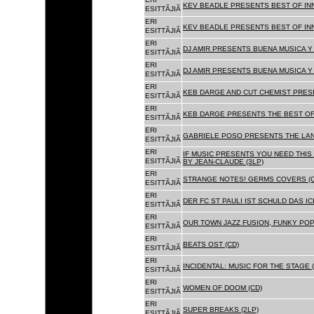
KEV BEADLE PRESENTS BEST OF INN
ESITTÃJIÃ
ERI
KEV BEADLE PRESENTS BEST OF INN
ESITTÃJIÃ
ERI
DJ AMIR PRESENTS BUENA MUSICA Y 
ESITTÃJIÃ
ERI
DJ AMIR PRESENTS BUENA MUSICA Y 
ESITTÃJIÃ
ERI
KEB DARGE AND CUT CHEMIST PRESE
ESITTÃJIÃ
ERI
KEB DARGE PRESENTS THE BEST OF
ESITTÃJIÃ
ERI
GABRIELE POSO PRESENTS THE LA
ESITTÃJIÃ
ERI
IF MUSIC PRESENTS YOU NEED THIS 
ESITTÃJIÃ
BY JEAN-CLAUDE (3LP)
ERI
STRANGE NOTES! GERMS COVERS (C
ESITTÃJIÃ
ERI
DER FC ST PAULI IST SCHULD DAS ICH
ESITTÃJIÃ
ERI
OUR TOWN JAZZ FUSION, FUNKY POP 
ESITTÃJIÃ
ERI
BEATS OST (CD)
ESITTÃJIÃ
ERI
INCIDENTAL: MUSIC FOR THE STAGE (
ESITTÃJIÃ
ERI
WOMEN OF DOOM (CD)
ESITTÃJIÃ
ERI
SUPER BREAKS (2LP)
ESITTÃJIÃ