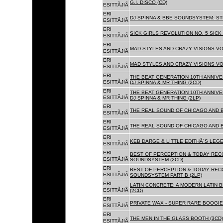
G.I. DISCO (CD)
ESITTÃJIÃ
ERI
DJ SPINNA & BBE SOUNDSYSTEM: ST
ESITTÃJIÃ
ERI
SICK GIRLS REVOLUTION NO. 5 SICK
ESITTÃJIÃ
ERI
MAD STYLES AND CRAZY VISIONS VOL
ESITTÃJIÃ
ERI
MAD STYLES AND CRAZY VISIONS VOL
ESITTÃJIÃ
ERI
THE BEAT GENERATION 10TH ANNIVE
ESITTÃJIÃ
DJ SPINNA & MR THING (2CD)
ERI
THE BEAT GENERATION 10TH ANNIVE
ESITTÃJIÃ
DJ SPINNA & MR THING (2LP)
ERI
THE REAL SOUND OF CHICAGO AND 
ESITTÃJIÃ
ERI
THE REAL SOUND OF CHICAGO AND B
ESITTÃJIÃ
ERI
KEB DARGE & LITTLE EDITHÂ´S LEG
ESITTÃJIÃ
ERI
BEST OF PERCEPTION & TODAY REC
ESITTÃJIÃ
SOUNDSYSTEM (2CD)
ERI
BEST OF PERCEPTION & TODAY REC
ESITTÃJIÃ
SOUNDSYSTEM PART B (2LP)
ERI
LATIN CONCRETE: A MODERN LATIN 
ESITTÃJIÃ
(2CD)
ERI
PRIVATE WAX - SUPER RARE BOOGIE 
ESITTÃJIÃ
ERI
THE MEN IN THE GLASS BOOTH (3CD)
ESITTÃJIÃ