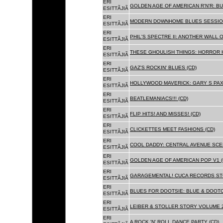
ERI
GOLDEN AGE OF AMERICAN R'N'R: BU
ESITTÃJIÃ
ERI
MODERN DOWNHOME BLUES SESSION
ESITTÃJIÃ
ERI
PHIL'S SPECTRE II: ANOTHER WALL 
ESITTÃJIÃ
ERI
THESE GHOULISH THINGS: HORROR H
ESITTÃJIÃ
ERI
GAZ'S ROCKIN' BLUES (CD)
ESITTÃJIÃ
ERI
HOLLYWOOD MAVERICK: GARY S PAX
ESITTÃJIÃ
ERI
BEATLEMANIACS!!! (CD)
ESITTÃJIÃ
ERI
FLIP HITS! AND MISSES! (CD)
ESITTÃJIÃ
ERI
CLICKETTES MEET FASHIONS (CD)
ESITTÃJIÃ
ERI
COOL DADDY: CENTRAL AVENUE SCEN
ESITTÃJIÃ
ERI
GOLDEN AGE OF AMERICAN POP V1 (
ESITTÃJIÃ
ERI
GARAGEMENTAL! CUCA RECORDS STO
ESITTÃJIÃ
ERI
BLUES FOR DOOTSIE: BLUE & DOOTO
ESITTÃJIÃ
ERI
LEIBER & STOLLER STORY VOLUME 2:
ESITTÃJIÃ
ERI
A ROCK 'N' ROLL DANCE PARTY (CD)