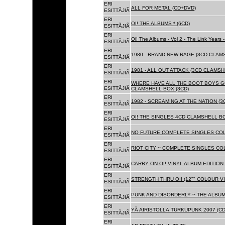
ERI
ALL FOR METAL (CD+DVD)
ESITTÃJIÃ
ERI
OI! THE ALBUMS * (6CD)
ESITTÃJIÃ
ERI
Oi! The Albums - Vol 2 - The Link Years
ESITTÃJIÃ
ERI
1980 - BRAND NEW RAGE (3CD CLAMS
ESITTÃJIÃ
ERI
1981 - ALL OUT ATTACK (3CD CLAMSH
ESITTÃJIÃ
ERI
WHERE HAVE ALL THE BOOT BOYS G
ESITTÃJIÃ
CLAMSHELL BOX (3CD)
ERI
1982 - SCREAMING AT THE NATION (
ESITTÃJIÃ
ERI
OI! THE SINGLES 4CD CLAMSHELL BO
ESITTÃJIÃ
ERI
NO FUTURE COMPLETE SINGLES COLL
ESITTÃJIÃ
ERI
RIOT CITY ~ COMPLETE SINGLES CO
ESITTÃJIÃ
ERI
CARRY ON OI! VINYL ALBUM EDITION 
ESITTÃJIÃ
ERI
STRENGTH THRU OI! (12"" COLOUR VIN
ESITTÃJIÃ
ERI
PUNK AND DISORDERLY ~ THE ALBUMS
ESITTÃJIÃ
ERI
YÃ AIRISTOLLA.TURKUPUNK 2007 (CD
ESITTÃJIÃ
ERI