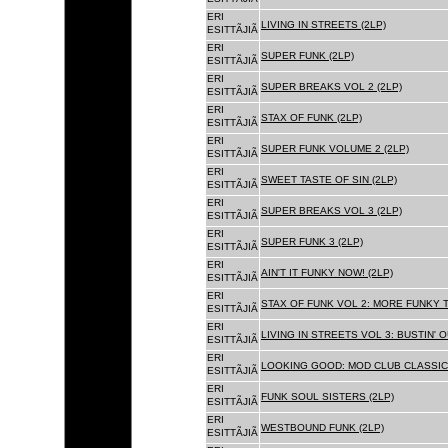
ERI
LIVING IN STREETS (2LP)
ESITTÃJIÃ
ERI
SUPER FUNK (2LP)
ESITTÃJIÃ
ERI
SUPER BREAKS VOL 2 (2LP)
ESITTÃJIÃ
ERI
STAX OF FUNK (2LP)
ESITTÃJIÃ
ERI
SUPER FUNK VOLUME 2 (2LP)
ESITTÃJIÃ
ERI
SWEET TASTE OF SIN (2LP)
ESITTÃJIÃ
ERI
SUPER BREAKS VOL 3 (2LP)
ESITTÃJIÃ
ERI
SUPER FUNK 3 (2LP)
ESITTÃJIÃ
ERI
AIN'T IT FUNKY NOW! (2LP)
ESITTÃJIÃ
ERI
STAX OF FUNK VOL 2: MORE FUNKY T
ESITTÃJIÃ
ERI
LIVING IN STREETS VOL 3: BUSTIN' 
ESITTÃJIÃ
ERI
LOOKING GOOD: MOD CLUB CLASSICS
ESITTÃJIÃ
ERI
FUNK SOUL SISTERS (2LP)
ESITTÃJIÃ
ERI
WESTBOUND FUNK (2LP)
ESITTÃJIÃ