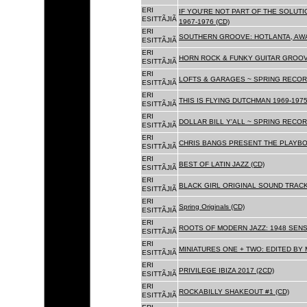
ERI
IF YOU'RE NOT PART OF THE SOLUTIO
ESITTÃJIÃ
1967-1976 (CD)
ERI
SOUTHERN GROOVE: HOTLANTA, AWA
ESITTÃJIÃ
ERI
HORN ROCK & FUNKY GUITAR GROOVE
ESITTÃJIÃ
ERI
LOFTS & GARAGES ~ SPRING RECORD
ESITTÃJIÃ
ERI
THIS IS FLYING DUTCHMAN 1969-1975
ESITTÃJIÃ
ERI
DOLLAR BILL Y'ALL ~ SPRING RECOR
ESITTÃJIÃ
ERI
CHRIS BANGS PRESENT THE PLAYBO
ESITTÃJIÃ
ERI
BEST OF LATIN JAZZ (CD)
ESITTÃJIÃ
ERI
BLACK GIRL ORIGINAL SOUND TRACK
ESITTÃJIÃ
ERI
Spring Originals (CD)
ESITTÃJIÃ
ERI
ROOTS OF MODERN JAZZ: 1948 SENS
ESITTÃJIÃ
ERI
MINIATURES ONE + TWO: EDITED BY 
ESITTÃJIÃ
ERI
PRIVILEGE IBIZA 2017 (2CD)
ESITTÃJIÃ
ERI
ROCKABILLY SHAKEOUT #1 (CD)
ESITTÃJIÃ