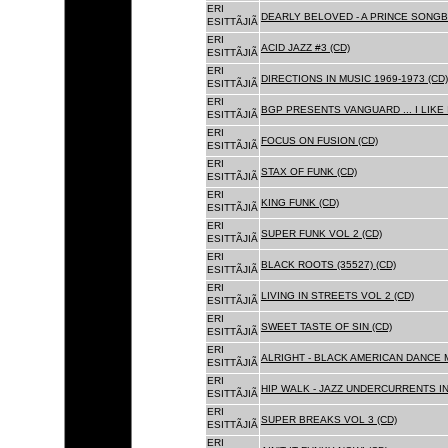
ERI
DEARLY BELOVED - A PRINCE SONGBO
ESITTÃJIÃ
ERI
ACID JAZZ #3 (CD)
ESITTÃJIÃ
ERI
DIRECTIONS IN MUSIC 1969-1973 (CD)
ESITTÃJIÃ
ERI
BGP PRESENTS VANGUARD ... I LIKE I
ESITTÃJIÃ
ERI
FOCUS ON FUSION (CD)
ESITTÃJIÃ
ERI
STAX OF FUNK (CD)
ESITTÃJIÃ
ERI
KING FUNK (CD)
ESITTÃJIÃ
ERI
SUPER FUNK VOL 2 (CD)
ESITTÃJIÃ
ERI
BLACK ROOTS (35527) (CD)
ESITTÃJIÃ
ERI
LIVING IN STREETS VOL 2 (CD)
ESITTÃJIÃ
ERI
SWEET TASTE OF SIN (CD)
ESITTÃJIÃ
ERI
ALRIGHT - BLACK AMERICAN DANCE 
ESITTÃJIÃ
ERI
HIP WALK - JAZZ UNDERCURRENTS IN
ESITTÃJIÃ
ERI
SUPER BREAKS VOL 3 (CD)
ESITTÃJIÃ
ERI