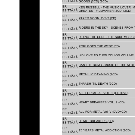
ESITTÃJIÃ
GOONS (3CD) (3CD)
ERI
KEN RUSSELL - THE MUSIC LOVER: M
ESITTÃJIÃ
GREATEST FILMMAKER (3CD) (3CD)
ERI
PAPER MOON: O/S/T (CD)
ESITTÃJIÃ
ERI
RIDERS IN THE SKY - SCENES FROM 
ESITTÃJIÃ
ERI
RIDING THE CURL - THE SURF MUSIC 
ESITTÃJIÃ
ERI
POP! GOES THE WEST (CD)
ESITTÃJIÃ
ERI
IâD LOVE TO TURN YOU ON VOLUME 
ESITTÃJIÃ
ERI
BAN THE BOMB - MUSIC OF THE ALD
ESITTÃJIÃ
ERI
METALLIC DAWNING (2CD)
ESITTÃJIÃ
ERI
THRASH 'TIL DEATH (2CD)
ESITTÃJIÃ
ERI
ALL FOR METAL VOL. 2 (CD+DVD)
ESITTÃJIÃ
ERI
HEART BREAKERS VOL. 2 (CD)
ESITTÃJIÃ
ERI
ALL FOR METAL Vol. V (DVD+CD)
ESITTÃJIÃ
ERI
HEART BREAKERS (CD)
ESITTÃJIÃ
ERI
15 YEARS METAL ADDICTION (3CD)
ESITTÃJIÃ