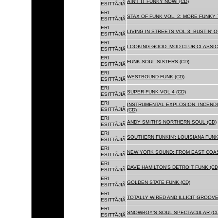
AIN'T IT FUNKY NOW! (CD)
ESITTÃJIÃ
ERI
STAX OF FUNK VOL. 2: MORE FUNKY 
ESITTÃJIÃ
ERI
LIVING IN STREETS VOL 3: BUSTIN' 
ESITTÃJIÃ
ERI
LOOKING GOOD: MOD CLUB CLASSICS
ESITTÃJIÃ
ERI
FUNK SOUL SISTERS (CD)
ESITTÃJIÃ
ERI
WESTBOUND FUNK (CD)
ESITTÃJIÃ
ERI
SUPER FUNK VOL 4 (CD)
ESITTÃJIÃ
ERI
INSTRUMENTAL EXPLOSION: INCENDI
ESITTÃJIÃ
(CD)
ERI
ANDY SMITH'S NORTHERN SOUL (CD)
ESITTÃJIÃ
ERI
SOUTHERN FUNKIN': LOUISIANA FUNK
ESITTÃJIÃ
ERI
NEW YORK SOUND: FROM EAST COAS
ESITTÃJIÃ
ERI
DAVE HAMILTON'S DETROIT FUNK (CD
ESITTÃJIÃ
ERI
GOLDEN STATE FUNK (CD)
ESITTÃJIÃ
ERI
TOTALLY WIRED AND ILLICIT GROOVES
ESITTÃJIÃ
ERI
SNOWBOY'S SOUL SPECTACULAR (CD
ESITTÃJIÃ