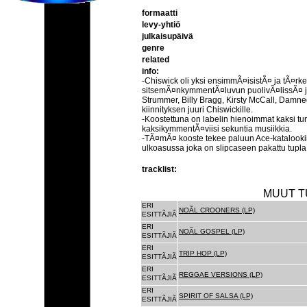
formaatti
levy-yhtiö
julkaisupäivä
genre
related
info:
-Chiswick oli yksi ensimmÃ¤isistÃ¤ ja tÃ¤rk
sitsemÃ¤nkymmentÃ¤luvun puolivÃ¤lissÃ¤ jo
Strummer, Billy Bragg, Kirsty McCall, Damne
kiinnityksen juuri Chiswickille.
-Koostettuna on labelin hienoimmat kaksi tu
kaksikymmentÃ¤viisi sekuntia musiikkia.
-TÃ¤mÃ¤ kooste tekee paluun Ace-katalookii
ulkoasussa joka on slipcaseen pakattu tupla
tracklist:
MUUT T
ERI
NOÃL CROONERS (LP)
ESITTÃJIÃ
ERI
NOÃL GOSPEL (LP)
ESITTÃJIÃ
ERI
TRIP HOP (LP)
ESITTÃJIÃ
ERI
REGGAE VERSIONS (LP)
ESITTÃJIÃ
ERI
SPIRIT OF SALSA (LP)
ESITTÃJIÃ