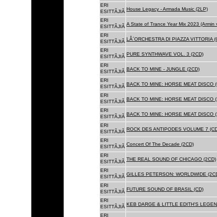
ERI
House Legacy - Armada Music (2LP)
ESITTÃJIÃ
ERI
A State of Trance Year Mix 2023 (Armin
ESITTÃJIÃ
ERI
LÂ´ORCHESTRA DI PIAZZA VITTORIA (
ESITTÃJIÃ
ERI
PURE SYNTHWAVE VOL. 3 (2CD)
ESITTÃJIÃ
ERI
BACK TO MINE - JUNGLE (2CD)
ESITTÃJIÃ
ERI
BACK TO MINE: HORSE MEAT DISCO (
ESITTÃJIÃ
ERI
BACK TO MINE: HORSE MEAT DISCO (
ESITTÃJIÃ
ERI
BACK TO MINE: HORSE MEAT DISCO 
ESITTÃJIÃ
ERI
ROCK DES ANTIPODES VOLUME 7 (CD
ESITTÃJIÃ
ERI
Concert Of The Decade (2CD)
ESITTÃJIÃ
ERI
THE REAL SOUND OF CHICAGO (2CD)
ESITTÃJIÃ
ERI
GILLES PETERSON: WORLDWIDE (2C
ESITTÃJIÃ
ERI
FUTURE SOUND OF BRASIL (CD)
ESITTÃJIÃ
ERI
KEB DARGE & LITTLE EDITH'S LEGEN
ESITTÃJIÃ
ERI