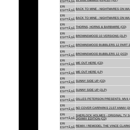
ESITTÃJIÃ
ERI
BACK TO MINE - NIGHTMARES ON WAX
ESITTÃJIÃ
ERI
BACK TO MINE - NIGHTMARES ON WAX
ESITTÃJIÃ
ERI
THORNS, HORNS & BARBWIRE (CD)
ESITTÃJIÃ
ERI
BROWNSWOOD 10 VERSIONS (2LP)
ESITTÃJIÃ
ERI
BROWNSWOOD BUBBLERS 12 PART 2 
ESITTÃJIÃ
ERI
BROWNSWOOD BUBBLERS 12 (2CD)
ESITTÃJIÃ
ERI
WE OUT HERE (CD)
ESITTÃJIÃ
ERI
WE OUT HERE (LP)
ESITTÃJIÃ
ERI
SUNNY SIDE UP (CD)
ESITTÃJIÃ
ERI
SUNNY SIDE UP (2LP)
ESITTÃJIÃ
ERI
GILLES PETERSON PRESENTS: MV4 (
ESITTÃJIÃ
ERI
NO COVER CARPARKS 21ST ANNIV (2
ESITTÃJIÃ
ERI
SHERLOCK HOLMES - ORIGINAL TV 
ESITTÃJIÃ
DIGIMIX EDITION (CD)
ERI
REMIX / REMODEL THE VINCE CLARKE
ESITTÃJIÃ