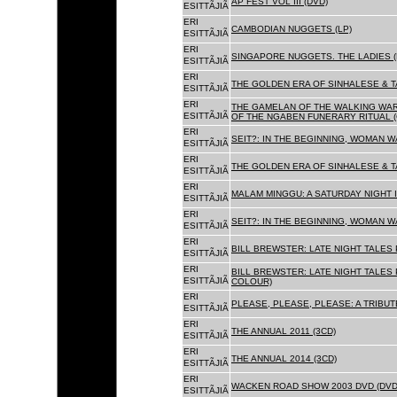
AP FEST VOL III (DVD)
ESITTÃJIÃ
ERI
CAMBODIAN NUGGETS (LP)
ESITTÃJIÃ
ERI
SINGAPORE NUGGETS. THE LADIES (
ESITTÃJIÃ
ERI
THE GOLDEN ERA OF SINHALESE & T
ESITTÃJIÃ
ERI
THE GAMELAN OF THE WALKING WAR
ESITTÃJIÃ
OF THE NGABEN FUNERARY RITUAL (
ERI
SEIT?: IN THE BEGINNING, WOMAN W
ESITTÃJIÃ
ERI
THE GOLDEN ERA OF SINHALESE & TA
ESITTÃJIÃ
ERI
MALAM MINGGU: A SATURDAY NIGHT I
ESITTÃJIÃ
ERI
SEIT?: IN THE BEGINNING, WOMAN WA
ESITTÃJIÃ
ERI
BILL BREWSTER: LATE NIGHT TALES
ESITTÃJIÃ
ERI
BILL BREWSTER: LATE NIGHT TALES
ESITTÃJIÃ
COLOUR)
ERI
PLEASE, PLEASE, PLEASE: A TRIBUT
ESITTÃJIÃ
ERI
THE ANNUAL 2011 (3CD)
ESITTÃJIÃ
ERI
THE ANNUAL 2014 (3CD)
ESITTÃJIÃ
ERI
WACKEN ROAD SHOW 2003 DVD (DVD
ESITTÃJIÃ