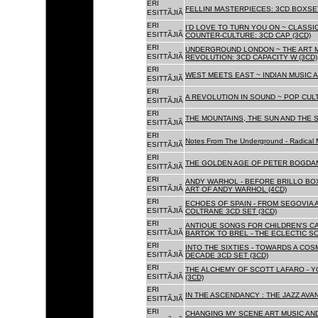
ERI
FELLINI MASTERPIECES: 3CD BOXSET
ESITTÃJIÃ
ERI
I'D LOVE TO TURN YOU ON ~ CLASSI
ESITTÃJIÃ
COUNTER-CULTURE: 3CD CAP (3CD)
ERI
UNDERGROUND LONDON ~ THE ART MU
ESITTÃJIÃ
REVOLUTION: 3CD CAPACITY W (3CD)
ERI
WEST MEETS EAST ~ INDIAN MUSIC A
ESITTÃJIÃ
ERI
A REVOLUTION IN SOUND ~ POP CUL
ESITTÃJIÃ
ERI
THE MOUNTAINS, THE SUN AND THE S
ESITTÃJIÃ
ERI
Notes From The Underground - Radical 
ESITTÃJIÃ
ERI
THE GOLDEN AGE OF PETER BOGDANO
ESITTÃJIÃ
ERI
ANDY WARHOL - BEFORE BRILLO BOX
ESITTÃJIÃ
ART OF ANDY WARHOL (4CD)
ERI
ECHOES OF SPAIN - FROM SEGOVIA 
ESITTÃJIÃ
COLTRANE 3CD SET (3CD)
ERI
ANTIQUE SONGS FOR CHILDREN'S 
ESITTÃJIÃ
BARTOK TO BREL - THE ECLECTIC S
ERI
INTO THE SIXTIES - TOWARDS A CO
ESITTÃJIÃ
DECADE 3CD SET (3CD)
ERI
THE ALCHEMY OF SCOTT LAFARO - 
ESITTÃJIÃ
(3CD)
ERI
IN THE ASCENDANCY : THE JAZZ AVAN
ESITTÃJIÃ
ERI
CHANGING MY SCENE ART MUSIC AN