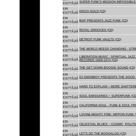
SUPER FUNK'S MISSION IMPOSSIBLE 
ESITTÃJIÃ
ERI
DISCO GOLD (CD)
ESITTÃJIÃ
ERI
BGP PRESENTS JAZZ FUNK (CD)
ESITTÃJIÃ
ERI
ROYAL GROOVES (CD)
ESITTÃJIÃ
ERI
DETROIT FUNK VAULTS (CD)
ESITTÃJIÃ
ERI
THE WORLD NEEDS CHANGING - STRE
ESITTÃJIÃ
ERI
LIBERATION MUSIC - SPIRITUAL JAZ
ESITTÃJIÃ
RECORDS 1969-1974 (CD)
ERI
THE GET DOWN BOOGIE SOUND (CD)
ESITTÃJIÃ
ERI
DJ SNOWBOY PRESENTS THE GOOD 
ESITTÃJIÃ
ERI
HARD TO EXPLAIN ~ MORE SHATTER
ESITTÃJIÃ
ERI
SOUL EMISSARIES ~ SUPERFUNK (CD
ESITTÃJIÃ
ERI
CALIFORNIA SOUL - FUNK & SOUL FR
ESITTÃJIÃ
ERI
LOVINâ MIGHTY FIRE: NIPPON FUNK 
ESITTÃJIÃ
ERI
CELESTIAL BLUES ~ COSMIC, POLITIC
ESITTÃJIÃ
ERI
LET'S DO THE BOOGALOO (CD)
ESITTÃJIÃ