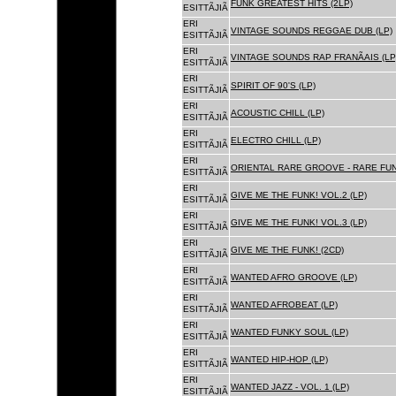
FUNK GREATEST HITS (2LP)
ESITTÃJIÃ
ERI
VINTAGE SOUNDS REGGAE DUB (LP)
ESITTÃJIÃ
ERI
VINTAGE SOUNDS RAP FRANÃAIS (LP
ESITTÃJIÃ
ERI
SPIRIT OF 90'S (LP)
ESITTÃJIÃ
ERI
ACOUSTIC CHILL (LP)
ESITTÃJIÃ
ERI
ELECTRO CHILL (LP)
ESITTÃJIÃ
ERI
ORIENTAL RARE GROOVE - RARE FU
ESITTÃJIÃ
ERI
GIVE ME THE FUNK! VOL.2 (LP)
ESITTÃJIÃ
ERI
GIVE ME THE FUNK! VOL.3 (LP)
ESITTÃJIÃ
ERI
GIVE ME THE FUNK! (2CD)
ESITTÃJIÃ
ERI
WANTED AFRO GROOVE (LP)
ESITTÃJIÃ
ERI
WANTED AFROBEAT (LP)
ESITTÃJIÃ
ERI
WANTED FUNKY SOUL (LP)
ESITTÃJIÃ
ERI
WANTED HIP-HOP (LP)
ESITTÃJIÃ
ERI
WANTED JAZZ - VOL. 1 (LP)
ESITTÃJIÃ