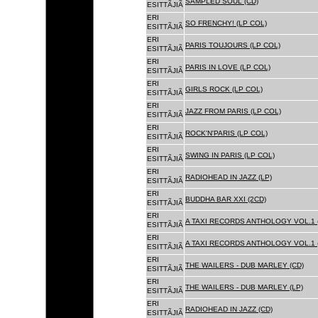
SAMPLED SOUL (CD)
ESITTÃJIÃ
ERI
SO FRENCHY! (LP COL)
ESITTÃJIÃ
ERI
PARIS TOUJOURS (LP COL)
ESITTÃJIÃ
ERI
PARIS IN LOVE (LP COL)
ESITTÃJIÃ
ERI
GIRLS ROCK (LP COL)
ESITTÃJIÃ
ERI
JAZZ FROM PARIS (LP COL)
ESITTÃJIÃ
ERI
ROCK'N'PARIS (LP COL)
ESITTÃJIÃ
ERI
SWING IN PARIS (LP COL)
ESITTÃJIÃ
ERI
RADIOHEAD IN JAZZ (LP)
ESITTÃJIÃ
ERI
BUDDHA BAR XXI (2CD)
ESITTÃJIÃ
ERI
A TAXI RECORDS ANTHOLOGY VOL.1 
ESITTÃJIÃ
ERI
A TAXI RECORDS ANTHOLOGY VOL.1 
ESITTÃJIÃ
ERI
THE WAILERS - DUB MARLEY (CD)
ESITTÃJIÃ
ERI
THE WAILERS - DUB MARLEY (LP)
ESITTÃJIÃ
ERI
RADIOHEAD IN JAZZ (CD)
ESITTÃJIÃ