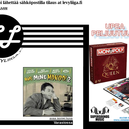
lähettää sähköpostilla tilaus at levyliiga.fi
KAANI
avaa isompi kuva
Varastossa