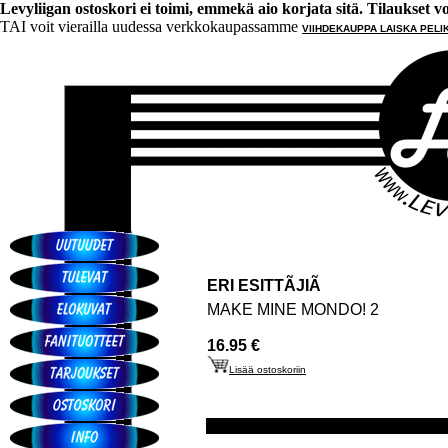
Levyliigan ostoskori ei toimi, emmekä aio korjata sitä. Tilaukset voi 
TAI voit vierailla uudessa verkkokaupassamme
VIIHDEKAUPPA LAISKA PELI
ERI ESITTÃJIÃ
MAKE MINE MONDO! 2
16.95 €
Lisää ostoskoriin