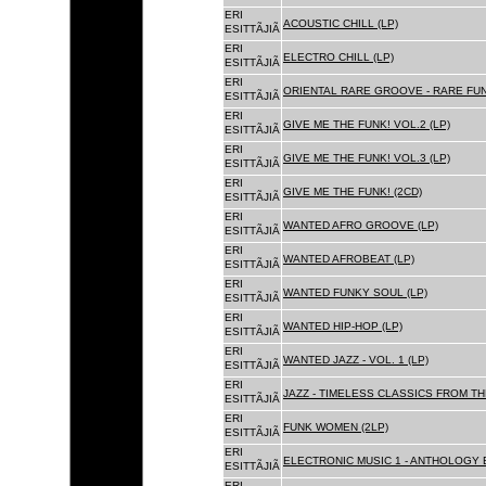
ERI
ACOUSTIC CHILL (LP)
ESITTÃJIÃ
ERI
ELECTRO CHILL (LP)
ESITTÃJIÃ
ERI
ORIENTAL RARE GROOVE - RARE FU
ESITTÃJIÃ
ERI
GIVE ME THE FUNK! VOL.2 (LP)
ESITTÃJIÃ
ERI
GIVE ME THE FUNK! VOL.3 (LP)
ESITTÃJIÃ
ERI
GIVE ME THE FUNK! (2CD)
ESITTÃJIÃ
ERI
WANTED AFRO GROOVE (LP)
ESITTÃJIÃ
ERI
WANTED AFROBEAT (LP)
ESITTÃJIÃ
ERI
WANTED FUNKY SOUL (LP)
ESITTÃJIÃ
ERI
WANTED HIP-HOP (LP)
ESITTÃJIÃ
ERI
WANTED JAZZ - VOL. 1 (LP)
ESITTÃJIÃ
ERI
JAZZ - TIMELESS CLASSICS FROM TH
ESITTÃJIÃ
ERI
FUNK WOMEN (2LP)
ESITTÃJIÃ
ERI
ELECTRONIC MUSIC 1 - ANTHOLOGY B
ESITTÃJIÃ
ERI