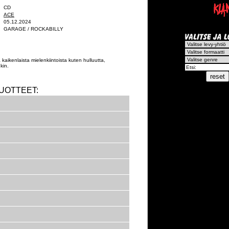
CD
ACE
05.12.2024
GARAGE / ROCKABILLY
 kaikenlaista mielenkiintoista kuten hulluutta,
kin.
UOTTEET: