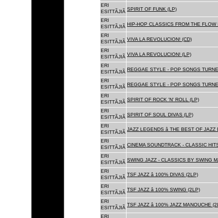
ERI
SPIRIT OF FUNK (LP)
ESITTÃJIÃ
ERI
HIP-HOP CLASSICS FROM THE FLOW 
ESITTÃJIÃ
ERI
VIVA LA REVOLUCION! (CD)
ESITTÃJIÃ
ERI
VIVA LA REVOLUCION! (LP)
ESITTÃJIÃ
ERI
REGGAE STYLE - POP SONGS TURNE
ESITTÃJIÃ
ERI
REGGAE STYLE - POP SONGS TURNE
ESITTÃJIÃ
ERI
SPIRIT OF ROCK 'N' ROLL (LP)
ESITTÃJIÃ
ERI
SPIRIT OF SOUL DIVAS (LP)
ESITTÃJIÃ
ERI
JAZZ LEGENDS â THE BEST OF JAZ
ESITTÃJIÃ
ERI
CINEMA SOUNDTRACK - CLASSIC HITS
ESITTÃJIÃ
ERI
SWING JAZZ - CLASSICS BY SWING M
ESITTÃJIÃ
ERI
TSF JAZZ â 100% DIVAS (2LP)
ESITTÃJIÃ
ERI
TSF JAZZ â 100% SWING (2LP)
ESITTÃJIÃ
ERI
TSF JAZZ â 100% JAZZ MANOUCHE (2
ESITTÃJIÃ
ERI