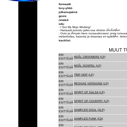
formaatti
levy-yhtiö
julkaisupäivä
genre
related
info:
- I Got My Mojo Working!
- Hartaasti toivottu jatko-osa vihdoin tÃ¤Ã¤llÃ¤!
- Outo ja tÃ¤ysin kiero runsaudensarvi, josta tursuaa
melankoliaa, kaaosta ja draamaa eri tyyleillÃ¤, tieten
tracklist:
MUUT T
ERI
NOÃL CROONERS (LP)
ESITTÃJIÃ
ERI
NOÃL GOSPEL (LP)
ESITTÃJIÃ
ERI
TRIP HOP (LP)
ESITTÃJIÃ
ERI
REGGAE VERSIONS (LP)
ESITTÃJIÃ
ERI
SPIRIT OF SALSA (LP)
ESITTÃJIÃ
ERI
SPIRIT OF COUNTRY (LP)
ESITTÃJIÃ
ERI
SAMPLED SOUL (2LP)
ESITTÃJIÃ
ERI
SAMPLED FUNK (CD)
ESITTÃJIÃ
ERI