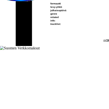
formaatti
levy-yhtiö
julkaisupäivä
genre
related
info:
tracklist:
<<TA