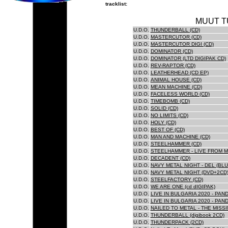
tracklist:
MUUT T
U.D.O.
THUNDERBALL (CD)
U.D.O.
MASTERCUTOR (CD)
U.D.O.
MASTERCUTOR DIGI (CD)
U.D.O.
DOMINATOR (CD)
U.D.O.
DOMINATOR (LTD DIGIPAK CD)
U.D.O.
REV-RAPTOR (CD)
U.D.O.
LEATHERHEAD (CD EP)
U.D.O.
ANIMAL HOUSE (CD)
U.D.O.
MEAN MACHINE (CD)
U.D.O.
FACELESS WORLD (CD)
U.D.O.
TIMEBOMB (CD)
U.D.O.
SOLID (CD)
U.D.O.
NO LIMITS (CD)
U.D.O.
HOLY (CD)
U.D.O.
BEST OF (CD)
U.D.O.
MAN AND MACHINE (CD)
U.D.O.
STEELHAMMER (CD)
U.D.O.
STEELHAMMER - LIVE FROM 
U.D.O.
DECADENT (CD)
U.D.O.
NAVY METAL NIGHT - DEL (BL
U.D.O.
NAVY METAL NIGHT (DVD+2CD
U.D.O.
STEELFACTORY (CD)
U.D.O.
WE ARE ONE (cd dIGIPAK)
U.D.O.
LIVE IN BULGARIA 2020 - PA
U.D.O.
LIVE IN BULGARIA 2020 - PA
U.D.O.
NAILED TO METAL - THE MISS
U.D.O.
THUNDERBALL (digibook 2CD)
U.D.O.
THUNDERPACK (2CD)