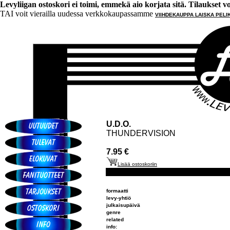
Levyliigan ostoskori ei toimi, emmekä aio korjata sitä. Tilaukset voi 
TAI voit vierailla uudessa verkkokaupassamme
VIIHDEKAUPPA LAISKA PELI
U.D.O.
THUNDERVISION
7.95 €
Lisää ostoskoriin
formaatti
levy-yhtiö
julkaisupäivä
genre
related
info: