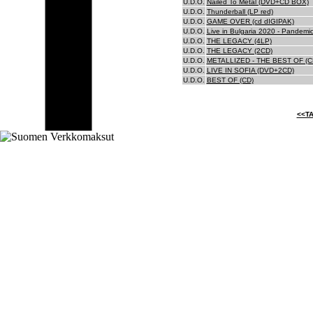
U.D.O.
Nailed To Metal (DVD+CD BOX)
U.D.O.
Thunderball (LP red)
U.D.O.
GAME OVER (cd dIGIPAK)
U.D.O.
Live in Bulgaria 2020 - Pandemi
U.D.O.
THE LEGACY (4LP)
U.D.O.
THE LEGACY (2CD)
U.D.O.
METALLIZED - THE BEST OF (C
U.D.O.
LIVE IN SOFIA (DVD+2CD)
U.D.O.
BEST OF (CD)
<<TA