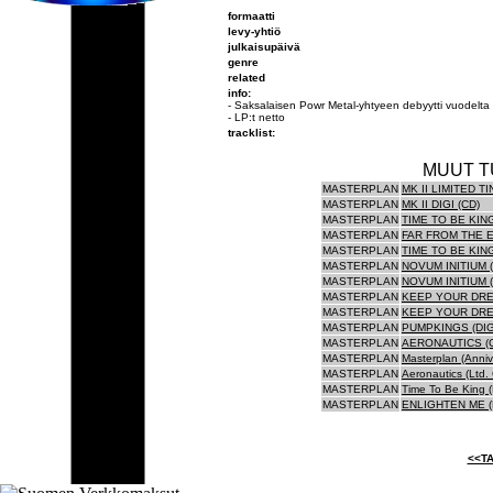
formaatti
levy-yhtiö
julkaisupäivä
genre
related
info:
- Saksalaisen Powr Metal-yhtyeen debyytti vuodelta 
- LP:t netto
tracklist:
MUUT T
MASTERPLAN
MK II LIMITED T
MASTERPLAN
MK II DIGI (CD)
MASTERPLAN
TIME TO BE KING
MASTERPLAN
FAR FROM THE 
MASTERPLAN
TIME TO BE KING
MASTERPLAN
NOVUM INITIUM 
MASTERPLAN
NOVUM INITIUM 
MASTERPLAN
KEEP YOUR DREA
MASTERPLAN
KEEP YOUR DRE
MASTERPLAN
PUMPKINGS (DIG
MASTERPLAN
AERONAUTICS (
MASTERPLAN
Masterplan (Annive
MASTERPLAN
Aeronautics (Ltd.
MASTERPLAN
Time To Be King (L
MASTERPLAN
ENLIGHTEN ME 
<<TA